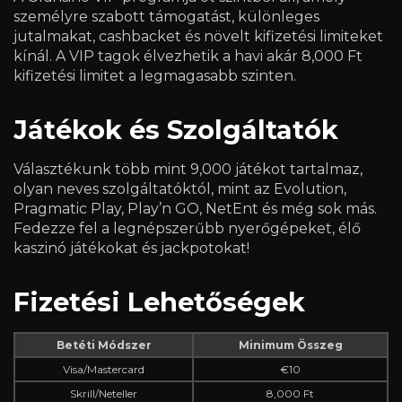
személyre szabott támogatást, különleges
jutalmakat, cashbacket és növelt kifizetési limiteket
kínál. A VIP tagok élvezhetik a havi akár 8,000 Ft
kifizetési limitet a legmagasabb szinten.
Játékok és Szolgáltatók
Választékunk több mint 9,000 játékot tartalmaz,
olyan neves szolgáltatóktól, mint az Evolution,
Pragmatic Play, Play’n GO, NetEnt és még sok más.
Fedezze fel a legnépszerűbb nyerőgépeket, élő
kaszinó játékokat és jackpotokat!
Fizetési Lehetőségek
Betéti Módszer
Minimum Összeg
Visa/Mastercard
€10
Skrill/Neteller
8,000 Ft