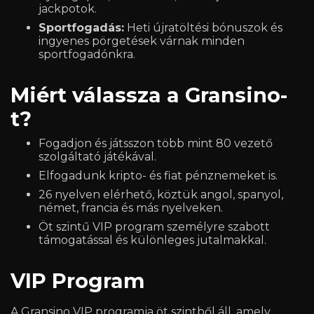
jackpotok.
Sportfogadás:
Heti újratöltési bónuszok és
ingyenes pörgetések várnak minden
sportfogadónkra.
Miért válassza a Gransino-
t?
Fogadjon és játsszon több mint 80 vezető
szolgáltató játékával.
Elfogadunk kripto- és fiat pénznemeket is.
26 nyelven elérhető, köztük angol, spanyol,
német, francia és más nyelveken.
Öt szintű VIP program személyre szabott
támogatással és különleges jutalmakkal.
VIP Program
A
Gransino
VIP programja öt szintből áll, amely