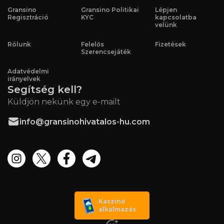
Gransino
Gransino Politikai
Lépjen
Regisztráció
KYC
kapcsolatba
velünk
Rólunk
Felelős
Fizetések
Szerencsejáték
Adatvédelmi
irányelvek
Segítség kell?
Küldjön nekünk egy e-mailt
info@gransinohivatalos-hu.com
Kaszinó
alkalmazás